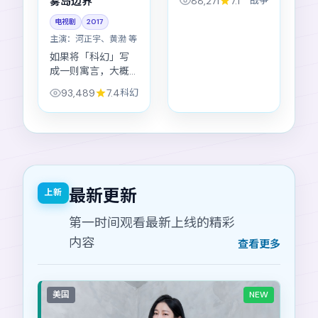
88,271
7.1
战争
雾岛边界
回响》不急着给答
案，更在意「你为
电视剧
2017
什么相信」。
主演：
河正宇、黄渤 等
如果将「科幻」写
成一则寓言，大概
就是《雾岛边界》
93,489
7.4
科幻
在2017年的样子：
不急着表态，却把
结局推到观众面
前。
最新更新
上新
第一时间观看最新上线的精彩
内容
查看更多
美国
NEW