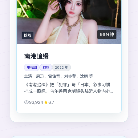
96分钟
院线
南港追缉
电视剧
犯罪
2022
年
主演：
周迅、雷佳音、刘亦菲、沈腾 等
《南港追缉》把「犯罪」与「日本」叙事习惯
拧成一股绳，乌尔善用克制镜头贴近人物内心
的暗涌。
93,924
6.7