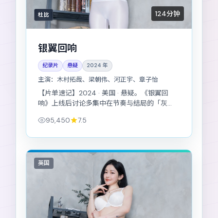
124分钟
杜比
银翼回响
纪录片
悬疑
2024
年
主演：
木村拓哉、梁朝伟、河正宇、章子怡
【片单速记】2024 · 美国 · 悬疑。《银翼回
响》上线后讨论多集中在节奏与结局的「灰
度」。
95,450
7.5
英国