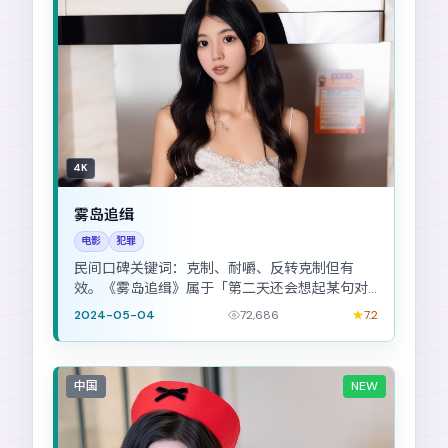
4K
雾岛追缉
电影
犯罪
民间口碑关键词：克制、耐嚼、反转克制但有
效。《雾岛追缉》属于「第二天还会想起某句对
白」的那类犯罪作品。
2024-05-04
72,686
7.2
中国
NEW