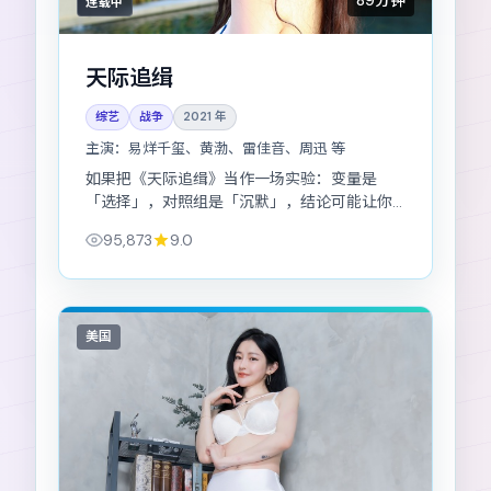
89分钟
连载中
天际追缉
综艺
战争
2021
年
主演：
易烊千玺、黄渤、雷佳音、周迅 等
如果把《天际追缉》当作一场实验：变量是
「选择」，对照组是「沉默」，结论可能让你
不太舒服。
95,873
9.0
美国