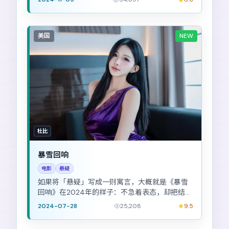
美国
NEW
杜比
暴雪回响
电影
悬疑
如果将「悬疑」写成一则寓言，大概就是《暴雪
回响》在2024年的样子：不急着表态，却把结局
推到观众面前。
2024-07-28
25,208
9.5