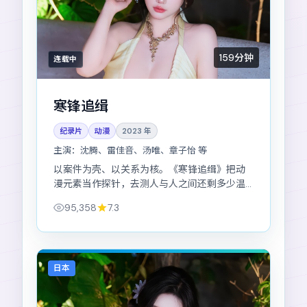
159分钟
连载中
寒锋追缉
纪录片
动漫
2023
年
主演：
沈腾、雷佳音、汤唯、章子怡 等
以案件为壳、以关系为核。《寒锋追缉》把动
漫元素当作探针，去测人与人之间还剩多少温
度。
95,358
7.3
日本