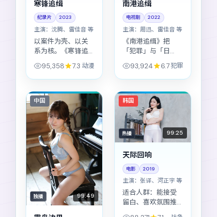
寒锋追缉
南港追缉
纪录片
2023
电视剧
2022
主演：
沈腾、雷佳音 等
主演：
周迅、雷佳音 等
以案件为壳、以关
《南港追缉》把
系为核。《寒锋追
「犯罪」与「日
缉》把动漫元素当
本」叙事习惯拧成
95,358
7.3
动漫
93,924
6.7
犯罪
作探针，去测人与
一股绳，乌尔善用
人之间还剩多少温
克制镜头贴近人物
度。
内心的暗涌。
中国
韩国
99:25
热播
天际回响
电影
2019
主演：
张译、河正宇 等
适合人群：能接受
99:49
独播
留白、喜欢氛围推
进的观众。《天际