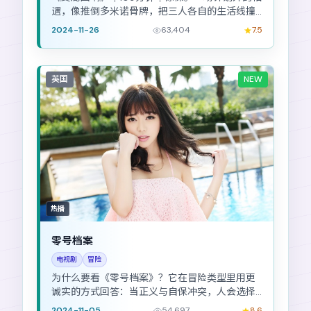
遇，像推倒多米诺骨牌，把三人各自的生活线撞
出裂痕。
2024-11-26
63,404
7.5
英国
NEW
热播
零号档案
电视剧
冒险
为什么要看《零号档案》？它在冒险类型里用更
诚实的方式回答：当正义与自保冲突，人会选择
哪一边。
2024-11-05
54,697
8.6