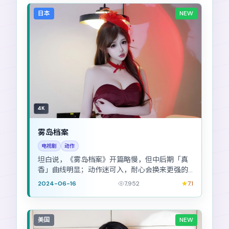
日本
NEW
4K
雾岛档案
电视剧
动作
坦白说，《雾岛档案》开篇略慢，但中后期「真
香」曲线明显；动作迷可入，耐心会换来更强的
后坐力。
2024-06-16
7,952
7.1
美国
NEW