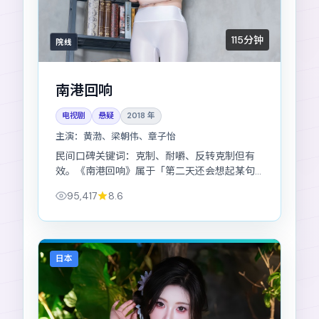
115分钟
院线
南港回响
电视剧
悬疑
2018
年
主演：
黄渤、梁朝伟、章子怡
民间口碑关键词：克制、耐嚼、反转克制但有
效。《南港回响》属于「第二天还会想起某句
对白」的那类悬疑作品。
95,417
8.6
日本