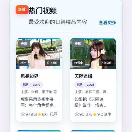
热门视频
热播
最受欢迎的日韩精品内容
查看更多
美国
美国
99:59
89:36
杜比
连载中
风暴边界
天际追缉
综艺
2016
综艺
2021
主演：
张译、章子怡 等
主演：
易烊千玺、黄渤
等
叙事采用多视角拼
如果把《天际追
图：每个角色都拿
缉》当作一场实
到「自己的真
验：变量是「选
97,981
6.6
犯罪
95,873
9.0
战争
相」，《风暴边
择」，对照组是
界》让它们在中段
「沉默」，结论可
正面相撞。
能让你不太舒服。