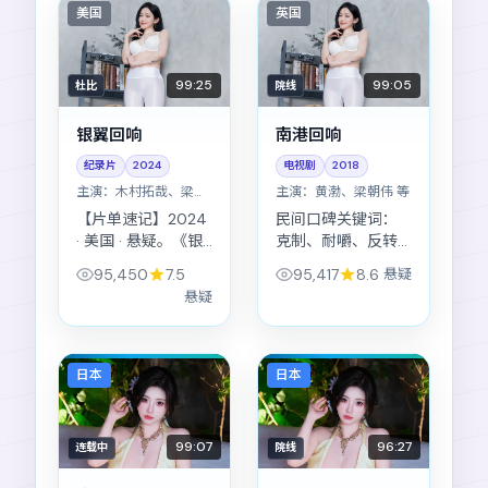
美国
英国
99:25
99:05
杜比
院线
银翼回响
南港回响
纪录片
2024
电视剧
2018
主演：
木村拓哉、梁朝
主演：
黄渤、梁朝伟 等
伟 等
【片单速记】2024
民间口碑关键词：
· 美国 · 悬疑。《银
克制、耐嚼、反转
翼回响》上线后讨
克制但有效。《南
95,450
7.5
95,417
8.6
悬疑
论多集中在节奏与
港回响》属于「第
悬疑
结局的「灰度」。
二天还会想起某句
对白」的那类悬疑
作品。
日本
日本
99:07
96:27
连载中
院线