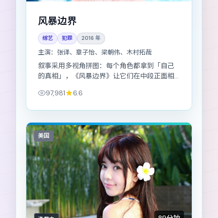
风暴边界
综艺
犯罪
2016
年
主演：
张译、章子怡、梁朝伟、木村拓哉
叙事采用多视角拼图：每个角色都拿到「自己
的真相」，《风暴边界》让它们在中段正面相
撞。
97,981
6.6
美国