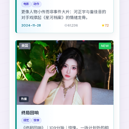
电影
动作
更像人物小传而非事件大片：河正宇与雷佳音的
对手戏撑起《星河档案》的情绪龙骨。
2024-11-28
61,236
7.2
美国
NEW
热播
终局回响
综艺
惊悚
《终局回响》｜109分钟｜惊悚。一场计划外的相