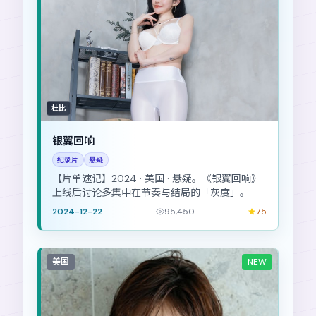
杜比
银翼回响
纪录片
悬疑
【片单速记】2024 · 美国 · 悬疑。《银翼回响》
上线后讨论多集中在节奏与结局的「灰度」。
2024-12-22
95,450
7.5
美国
NEW